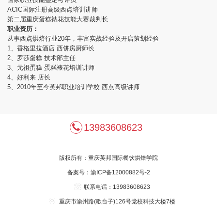
ACIC国际注册高级西点培训讲师
第二届重庆蛋糕裱花技能大赛裁判长
职业资历：
从事西点烘焙行业20年，丰富实战经验及开店策划经验
1、香格里拉酒店 西饼房厨师长
2、罗莎蛋糕 技术部主任
3、元祖蛋糕 蛋糕裱花培训讲师
4、好利来 店长
5、2010年至今英邦职业培训学校 西点高级讲师
13983608623
版权所有：
重庆英邦国际餐饮烘焙学院
备案号：
渝ICP备12000882号-2
联系电话：13983608623
重庆市渝州路(歇台子)126号党校科技大楼7楼