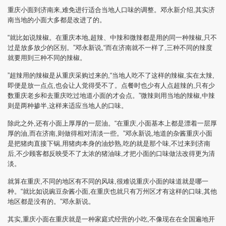
重庆小面到济南来,难免进行适合当地人口味的调整。邓永新介绍,其实济
南当地的小面大多都是改进了的。
“就比如说辣椒。在重庆本地,超辣、中辣和微辣都是用的同一种辣椒,只不
过是放多放少的区别。”邓永新说,“而在济南就不一样了,三种不同的辣度
就要用到三种不同的辣椒。
”超辣用的辣椒是从重庆采购过来的,“当地人吃不了这样的辣椒,实在太辣,
即便是放一点点,也会让人觉得受不了。点餐时也少有人点超辣的,只有少
数重庆老乡和去重庆吃过地道小面的才会点。”微辣则用当地的辣椒,中辣
则是两种掺半,这样来适应当地人的口味。
除此之外,还有小面上厚厚的一层油。“在重庆,小面基本上都是漂着一层厚
厚的油,而在济南,则做得相对清淡一些。”邓永新说,地道的杂酱重庆小面
是把猪肉直接下锅,用猪肉本身的油炒熟,吃的就是那个味,不过来到济南
后,不少顾客都反映受不了太浓的猪油味,才把小面的口味做法改得更为清
淡。
就算在重庆,不同的地区有不同的风味,很难说重庆小面的味道就是哪一
种。“就比如说豌豆杂酱小面,在重庆也就只有万州区才有这样的口味,其他
地区都是没有的。”邓永新说。
其实,重庆小面在重庆就是一种家庭式经营的小吃,不像现在在全国遍地开