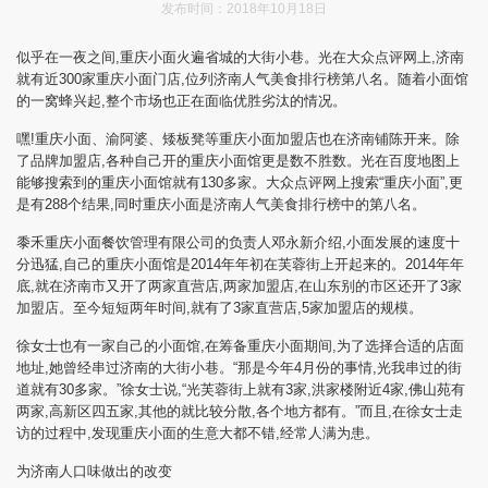
发布时间：2018年10月18日
似乎在一夜之间,重庆小面火遍省城的大街小巷。光在大众点评网上,济南
就有近300家重庆小面门店,位列济南人气美食排行榜第八名。随着小面馆
的一窝蜂兴起,整个市场也正在面临优胜劣汰的情况。
嘿!重庆小面、渝阿婆、矮板凳等重庆小面加盟店也在济南铺陈开来。除
了品牌加盟店,各种自己开的重庆小面馆更是数不胜数。光在百度地图上
能够搜索到的重庆小面馆就有130多家。大众点评网上搜索“重庆小面”,更
是有288个结果,同时重庆小面是济南人气美食排行榜中的第八名。
黍禾重庆小面餐饮管理有限公司的负责人邓永新介绍,小面发展的速度十
分迅猛,自己的重庆小面馆是2014年年初在芙蓉街上开起来的。2014年年
底,就在济南市又开了两家直营店,两家加盟店,在山东别的市区还开了3家
加盟店。至今短短两年时间,就有了3家直营店,5家加盟店的规模。
徐女士也有一家自己的小面馆,在筹备重庆小面期间,为了选择合适的店面
地址,她曾经串过济南的大街小巷。“那是今年4月份的事情,光我串过的街
道就有30多家。”徐女士说,“光芙蓉街上就有3家,洪家楼附近4家,佛山苑有
两家,高新区四五家,其他的就比较分散,各个地方都有。”而且,在徐女士走
访的过程中,发现重庆小面的生意大都不错,经常人满为患。
为济南人口味做出的改变